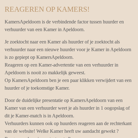
REAGEREN OP KAMERS!
KamersApeldoorn is de verbindende factor tussen huurder en
verhuurder van een Kamer in Apeldoorn.
Je zoektocht naar een Kamer als huurder of je zoektocht als
verhuurder naar een nieuwe huurder voor je Kamer in Apeldoorn
is zo gepiept op KamersApeldoorn.
Reageren op een Kamer-advertentie van een verhuurder in
Apeldoorn is nooit zo makkelijk geweest.
Op KamersApeldoorn ben je een paar klikken verwijdert van een
huurder of je toekomstige Kamer.
Door de duidelijke presentatie op KamersApeldoorn van een
Kamer van een verhuurder weet je als huurder in 1 oogopslag of
dit je Kamer-match is in Apeldoorn.
Verhuurders kunnen ook op huurders reageren aan de rechterkant
van de website! Welke Kamer heeft uw aandacht gewekt ?