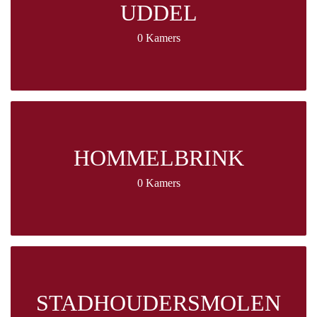
UDDEL
0 Kamers
HOMMELBRINK
0 Kamers
STADHOUDERSMOLEN