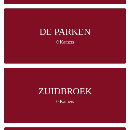
DE PARKEN
0 Kamers
ZUIDBROEK
0 Kamers