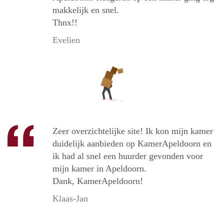
makkelijk en snel.
Thnx!!
Evelien
Zeer overzichtelijke site! Ik kon mijn kamer
duidelijk aanbieden op KamerApeldoorn en
ik had al snel een huurder gevonden voor
mijn kamer in Apeldoorn.
Dank, KamerApeldoorn!
Klaas-Jan