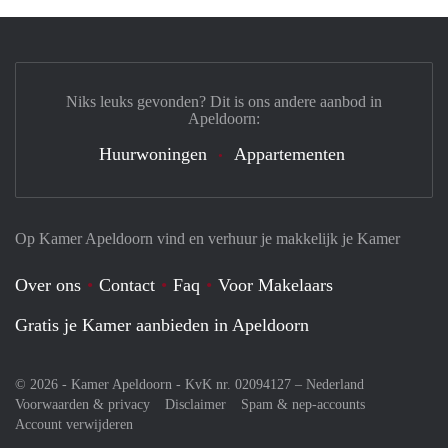
Niks leuks gevonden? Dit is ons andere aanbod in
Apeldoorn:
Huurwoningen
Appartementen
Op Kamer Apeldoorn vind en verhuur je makkelijk je Kamer
Over ons
Contact
Faq
Voor Makelaars
Gratis je Kamer aanbieden in Apeldoorn
© 2026 - Kamer Apeldoorn - KvK nr. 02094127 –
Nederland
Voorwaarden & privacy
Disclaimer
Spam & nep-accounts
Account verwijderen