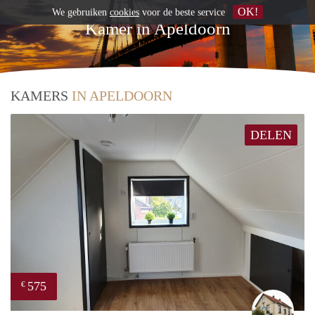
OK!
We gebruiken
cookies
voor de beste service
Kamer in Apeldoorn
KAMERS
IN APELDOORN
DELEN
575
€
Mart