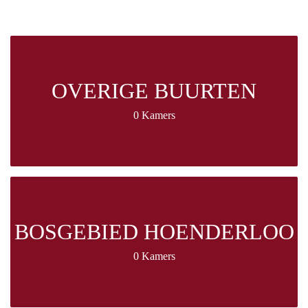
OVERIGE BUURTEN
0 Kamers
BOSGEBIED HOENDERLOO
0 Kamers