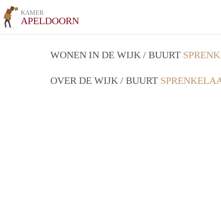
KAMER
APELDOORN
WONEN IN DE WIJK / BUURT
SPRENK
OVER DE WIJK / BUURT
SPRENKELAA