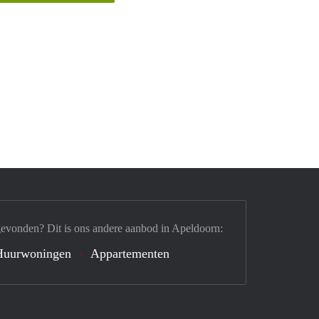
gevonden? Dit is ons andere aanbod in Apeldoorn:
Huurwoningen
Appartementen