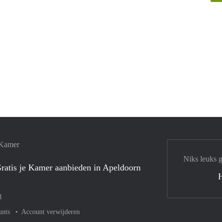
 Kamer
Niks leuks 
ratis je Kamer aanbieden in Apeldoorn
d
unts
Account verwijderen