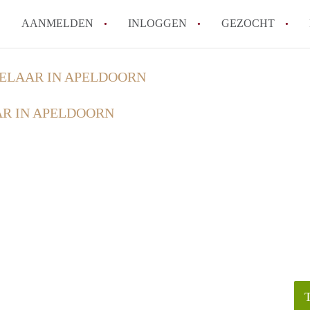
AANMELDEN
INLOGGEN
GEZOCHT
How to translate KamerApeldo
ELAAR IN APELDOORN
Wat is KamerApeldoorn?
R IN APELDOORN
Hoeveel kost het om te reager
Wat is de privacyverklaring 
Berekent KamerApeldoorn make
Alle veelgestelde vragen