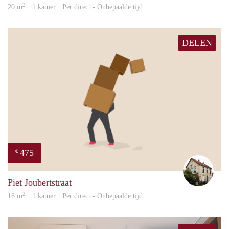
2
20 m
· 1 kamer · Per direct - Onbepaalde tijd
DELEN
475
€
Mart
Piet Joubertstraat
2
16 m
· 1 kamer · Per direct - Onbepaalde tijd