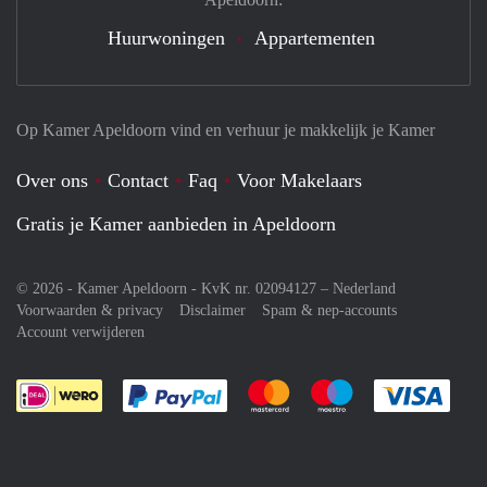
Huurwoningen
Appartementen
Op Kamer Apeldoorn vind en verhuur je makkelijk je Kamer
Over ons
Contact
Faq
Voor Makelaars
Gratis je Kamer aanbieden in Apeldoorn
© 2026 - Kamer Apeldoorn - KvK nr. 02094127 –
Nederland
Voorwaarden & privacy
Disclaimer
Spam & nep-accounts
Account verwijderen
Je rekent gemakkelijk af met Paypal
Je rekent gemakkelijk af met M
Je rekent gemakkelij
Je re