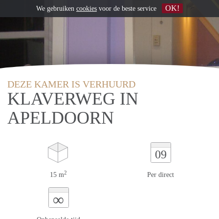
OK!
We gebruiken
cookies
voor de beste service
DEZE KAMER IS VERHUURD
KLAVERWEG IN
APELDOORN
09
2
15 m
Per direct
∞