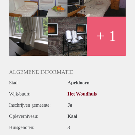
+ samen met 3 andere fijne, rustige personen studerend en/of
werkend
+ wasmachine, koelkast aanwezig
+ inclusief (gedeeld) internet en Digitenne voor TV
+ gelegenheid voor tuin of dieren buiten
+ 1
+ bus op 300m, winkelcentrum op 1,2 km, treinstation op 1,2
km.
+ oprit A1 en A50 op 2 km afstand
+ borg is een maand huur
+ evt. ter overname bed met matras, linnenkastje,
boekenkastje, ladenkastje, witte bank
ALGEMENE INFORMATIE
Stad
Apeldoorn
Wijk/buurt:
Het Woudhuis
Inschrijven gemeente:
Ja
Opleverniveau:
Kaal
Huisgenoten:
3