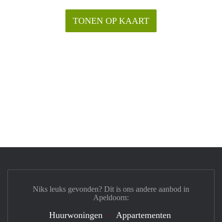
TONEN OP KAART
Niks leuks gevonden? Dit is ons andere aanbod in
Apeldoorn:
Huurwoningen
Appartementen