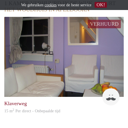
1 KAMER VERHUURD IN DE WIJK / BUURT
OK!
We gebruiken
cookies
voor de beste service
HET WOUDHUIS IN APELDOORN
VERHUURD
Wim
Klaverweg
2
15 m
Per direct - Onbepaalde tijd