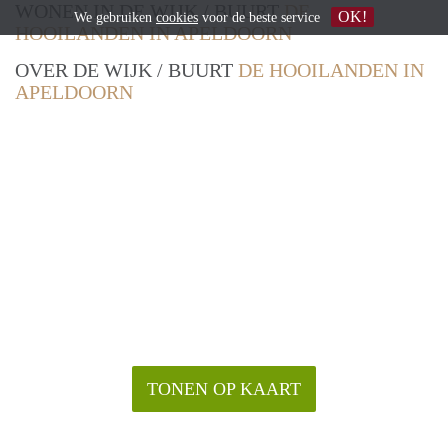
WONEN IN DE WIJK / BUURT
DE
OK!
We gebruiken
cookies
voor de beste service
HOOILANDEN IN APELDOORN
OVER DE WIJK / BUURT
DE HOOILANDEN IN
APELDOORN
TONEN OP KAART