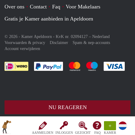
Over ons
Contact
Faq
Voor Makelaars
Gratis je Kamer aanbieden in Apeldoorn
© 2026 - Kamer Apeldoorn - KvK nr. 02094127 –
Nederland
Voorwaarden & privacy
Disclaimer
Spam & nep-accounts
Account verwijderen
Je rekent gemakkelijk af met Paypal
Je rekent gemakkelijk af met M
Je rekent gemakkelij
Je re
NU REAGEREN
+
AANMELDEN
INLOGGEN
GEZOCHT
FAQ
KAMER