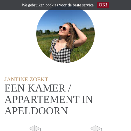
OK!
We gebruiken
cookies
voor de beste service
JANTINE ZOEKT:
EEN KAMER /
APPARTEMENT IN
APELDOORN