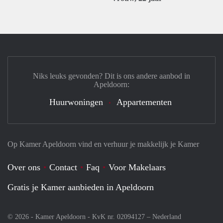
Niks leuks gevonden? Dit is ons andere aanbod in
Apeldoorn:
Huurwoningen
Appartementen
Op Kamer Apeldoorn vind en verhuur je makkelijk je Kamer
Over ons
Contact
Faq
Voor Makelaars
Gratis je Kamer aanbieden in Apeldoorn
© 2026 - Kamer Apeldoorn - KvK nr. 02094127 –
Nederland