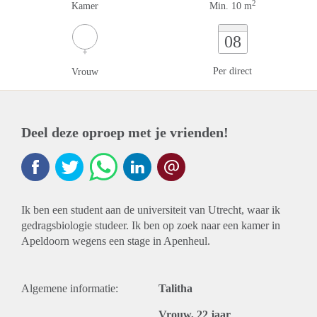
2
Kamer
Min. 10 m
08
Per direct
Vrouw
Deel deze oproep met je vrienden!
Ik ben een student aan de universiteit van Utrecht, waar ik
gedragsbiologie studeer. Ik ben op zoek naar een kamer in
Apeldoorn wegens een stage in Apenheul.
Algemene informatie:
Talitha
Vrouw, 22 jaar