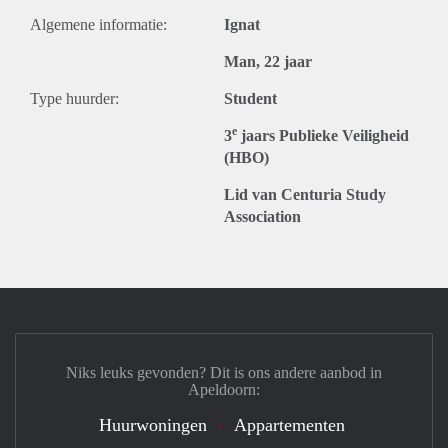
Algemene informatie:
Ignat
Man, 22 jaar
Type huurder:
Student
e
3
jaars Publieke Veiligheid
(HBO)
Lid van Centuria Study
Association
Niks leuks gevonden? Dit is ons andere aanbod in
Apeldoorn:
Huurwoningen
Appartementen