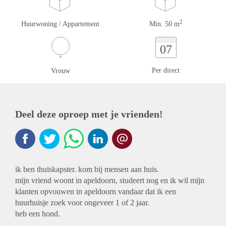
2
Huurwoning / Appartement
Min. 50 m
07
Per direct
Vrouw
Deel deze oproep met je vrienden!
ik ben thuiskapster. kom bij mensen aan huis.
mijn vriend woont in apeldoorn, studeert nog en ik wil mijn
klanten opvouwen in apeldoorn vandaar dat ik een
huurhuisje zoek voor ongeveer 1 of 2 jaar.
heb een hond.