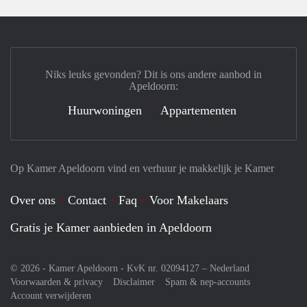
Niks leuks gevonden? Dit is ons andere aanbod in
Apeldoorn:
Huurwoningen
Appartementen
Op Kamer Apeldoorn vind en verhuur je makkelijk je Kamer
Over ons
Contact
Faq
Voor Makelaars
Gratis je Kamer aanbieden in Apeldoorn
© 2026 - Kamer Apeldoorn - KvK nr. 02094127 –
Nederland
Voorwaarden & privacy
Disclaimer
Spam & nep-accounts
Account verwijderen