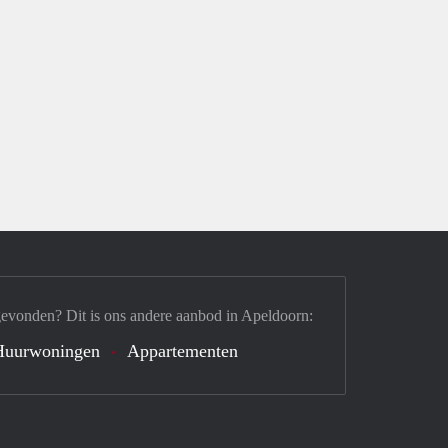
gevonden? Dit is ons andere aanbod in Apeldoorn:
Huurwoningen
Appartementen