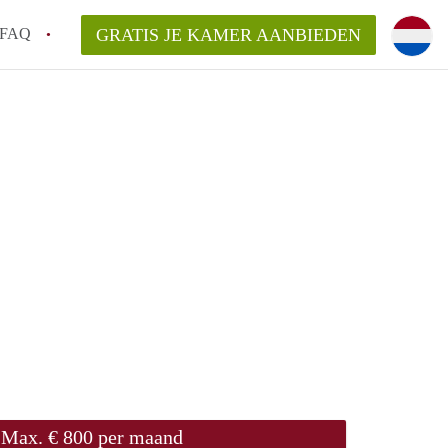
FAQ
GRATIS JE KAMER AANBIEDEN
orn!
en op een Kamer in Apeldoorn?
van KamerApeldoorn?
laarsvergoeding/bemiddelingsvergoeding?
Max. € 800 per maand