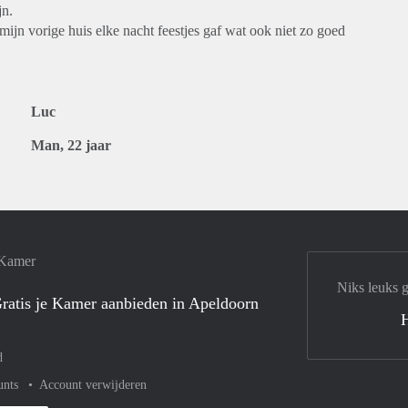
jn.
mijn vorige huis elke nacht feestjes gaf wat ook niet zo goed
Luc
Man, 22 jaar
 Kamer
Niks leuks 
ratis je Kamer aanbieden in Apeldoorn
d
unts
Account verwijderen