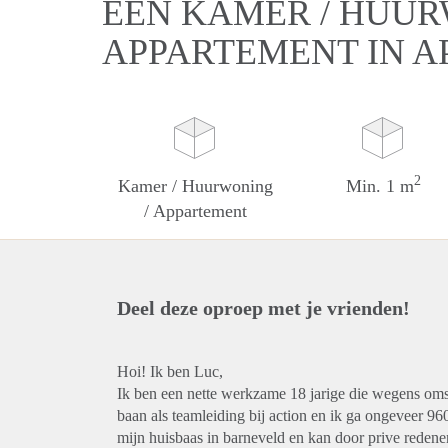
EEN KAMER / HUUR
APPARTEMENT IN 
2
Kamer / Huurwoning
Min. 1 m
/ Appartement
Deel deze oproep met je vrienden!
Hoi! Ik ben Luc,
Ik ben een nette werkzame 18 jarige die wegens omst
baan als teamleiding bij action en ik ga ongeveer 9
mijn huisbaas in barneveld en kan door prive redenen