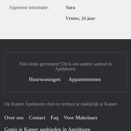
Algemene informatie:
Yara
Vrouw, 24 jaar
Niks leuks gevonden? Dit is ons andere aanbod in
Apeldoorn:
Huurwoningen
Appartementen
Op Kamer Apeldoorn vind en verhuur je makkelijk je Kamer
Over ons
Contact
Faq
Voor Makelaars
Gratis je Kamer aanbieden in Apeldoorn