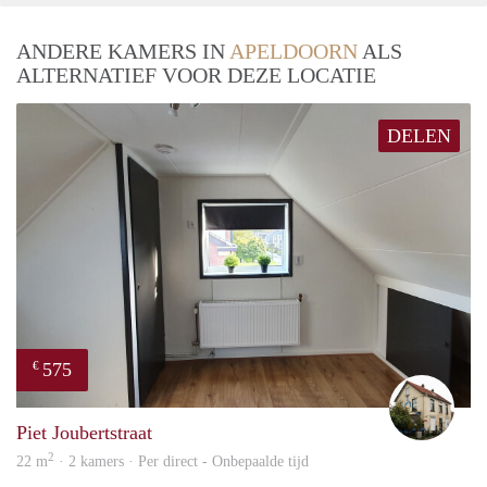
ANDERE KAMERS IN
APELDOORN
ALS
ALTERNATIEF VOOR DEZE LOCATIE
DELEN
575
€
Mart
Piet Joubertstraat
2
22 m
· 2 kamers · Per direct - Onbepaalde tijd