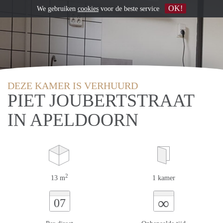
OK!
We gebruiken
cookies
voor de beste service
DEZE KAMER IS VERHUURD
PIET JOUBERTSTRAAT
IN APELDOORN
2
13 m
1 kamer
∞
07