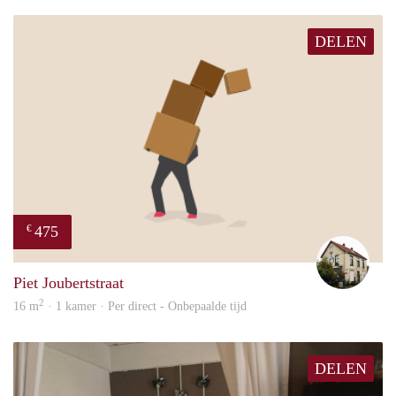
DELEN
475
€
Mart
Piet Joubertstraat
2
16 m
· 1 kamer · Per direct - Onbepaalde tijd
DELEN