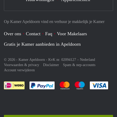
Op Kamer Apeldoorn vind en verhuur je makkelijk je Kamer
Over ons
Contact
Faq
Voor Makelaars
Gratis je Kamer aanbieden in Apeldoorn
© 2026 - Kamer Apeldoorn - KvK nr. 02094127 –
Nederland
Voorwaarden & privacy
Disclaimer
Spam & nep-accounts
Account verwijderen
Je rekent gemakkelijk af met Paypal
Je rekent gemakkelijk af met M
Je rekent gemakkelij
Je re