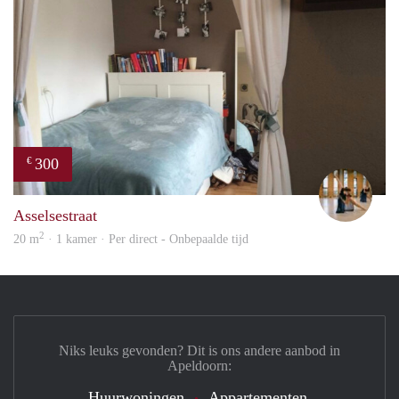
300
€
Hann
Asselsestraat
2
20 m
· 1 kamer · Per direct - Onbepaalde tijd
Niks leuks gevonden? Dit is ons andere aanbod in
Apeldoorn:
Huurwoningen
Appartementen