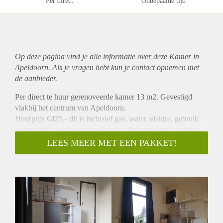
Per direct
Onbepaalde tijd
Op deze pagina vind je alle informatie over deze Kamer in
Apeldoorn. Als je vragen hebt kun je contact opnemen met
de aanbieder.
Per direct te huur gerenoveerde kamer 13 m2. Gevestigd
vlakbij het centrum van Apeldoorn.
Huurprijs €425,- dit is inclusief gas, water, elektra, gebruik
wasmachine en droger, koelkast en digitenne(kpn) en privé
wifipunt. Borg is 1 maand huur €425,-
LEES MEER MET EEN PAKKET!
In het pand zijn 2 wc's, douches en 2 keuken gelegeheden.
Deze deel je met de 6 andere bewoners. Op dit moment zijn
er 3 andere bewoners.