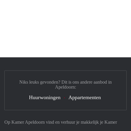
Niks leuks gevonden? Dit is ons andere aanbod in
Apeldoorn:
Huurwoningen
Appartementen
Op Kamer Apeldoorn vind en verhuur je makkelijk je Kamer