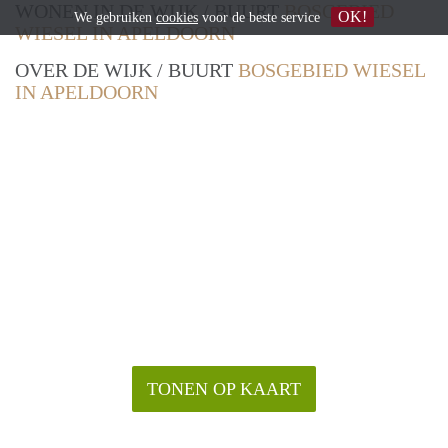
WONEN IN DE WIJK / BUURT
BOSGEBIED
OK!
We gebruiken
cookies
voor de beste service
WIESEL IN APELDOORN
OVER DE WIJK / BUURT
BOSGEBIED WIESEL
IN APELDOORN
TONEN OP KAART