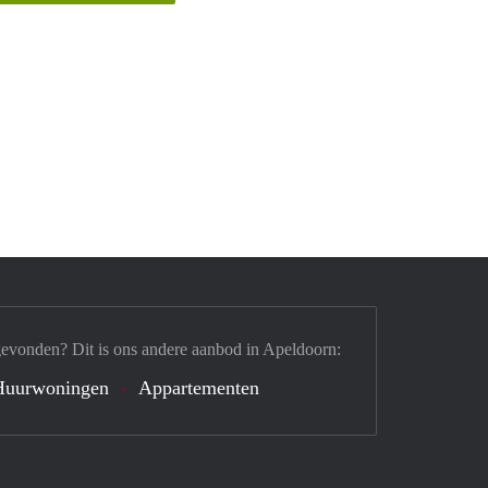
gevonden? Dit is ons andere aanbod in Apeldoorn:
Huurwoningen
Appartementen