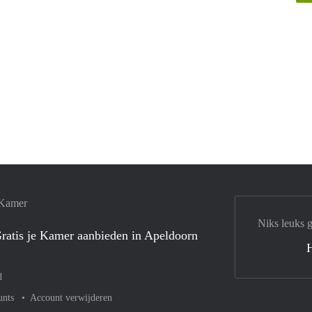
 Kamer
Niks leuks 
ratis je Kamer aanbieden in Apeldoorn
d
unts
Account verwijderen