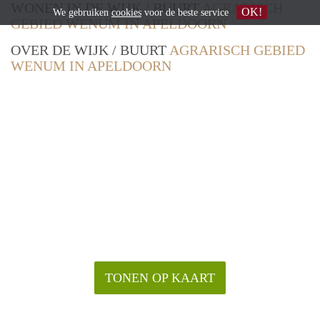
WONEN IN DE WIJK / BUURT
AGRARISCH
OK!
We gebruiken
cookies
voor de beste service
GEBIED WENUM IN APELDOORN
OVER DE WIJK / BUURT
AGRARISCH GEBIED
WENUM IN APELDOORN
TONEN OP KAART