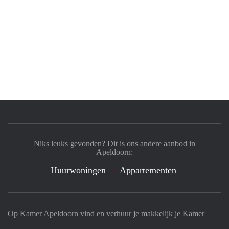
Niks leuks gevonden? Dit is ons andere aanbod in
Apeldoorn:
Huurwoningen
Appartementen
Op Kamer Apeldoorn vind en verhuur je makkelijk je Kamer